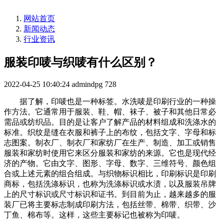
网站首页
新闻动态
行业资讯
服装印唛与织唛有什么区别？
2022-04-25 10:40:24
admindpg
728
据了解，印唛也是一种标签。水洗唛是印刷行业的一种操
作方法。它通常用于服装、鞋、帽、袜子、被子和其他日常必
需品或纺织品。目的是让客户了解产品的材料组成和洗涤水的
标准。织纹是缝在衣服和裤子上的布纹，包括文字、字母和标
志图案。制衣厂、制衣厂和家纺厂在生产、制造、加工或销售
服装和家纺时使用它来区分服装和家纺的来源。它也是现代经
济的产物。它由文字、图形、字母、数字、三维符号、颜色组
合或上述元素的组合组成。与织物标识相比，印刷标识是印刷
商标，包括洗涤标识，也称为洗涤标识或水渍，以及服装吊牌
上的尺寸标识或尺寸标识和证书。到目前为止，越来越多的服
装厂已将主要标志制成印刷方法，包括丝带、棉带、织带、沙
丁鱼、棉布等。这样，这些主要标记也被称为印唛。