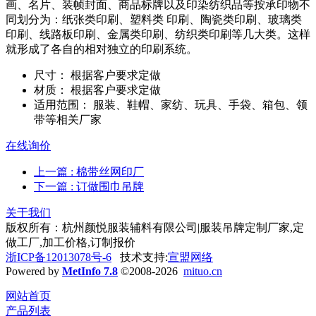
画、名片、装帧封面、商品标牌以及印染纺织品等按承印物不
同划分为：纸张类印刷、塑料类 印刷、陶瓷类印刷、玻璃类
印刷、线路板印刷、金属类印刷、纺织类印刷等几大类。这样
就形成了各自的相对独立的印刷系统。
尺寸：
根据客户要求定做
材质：
根据客户要求定做
适用范围：
服装、鞋帽、家纺、玩具、手袋、箱包、领
带等相关厂家
在线询价
上一篇
: 棉带丝网印厂
下一篇
: 订做围巾吊牌
关于我们
版权所有：杭州颜悦服装辅料有限公司|服装吊牌定制厂家,定
做工厂,加工价格,订制报价
浙ICP备12013078号-6
技术支持:
宣盟网络
Powered by
MetInfo 7.8
©2008-2026
mituo.cn
网站首页
产品列表