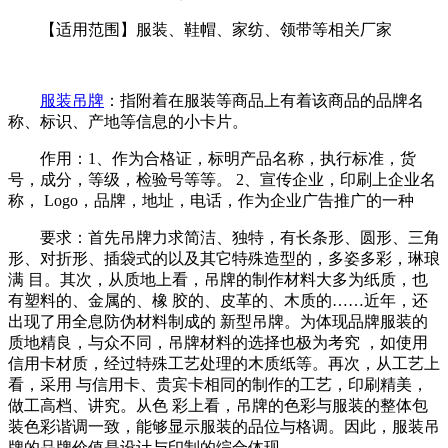
【适用范围】服装、鞋帽、家纺、领带等相关厂家
服装吊牌
：指附着在服装等商品上有着该商品的品牌名
称、标识、产地等信息的小卡片。
作用：1、作为合格证，标明产品名称，执行标准，货
号，成分，等级，检验号等等。 2、宣传企业，印刷上企业名
称， Logo，品牌，地址，电话，作为企业广告推广的一种
要求：首先吊牌力求简洁、独特，有长条形、圆形、三角
形、对折形、插袋式的以及其它特殊造型的，多姿多彩，琳琅
满 目。其次，从质地上看，吊牌的制作材料大多为纸质，也
有塑料的、金属的、橡 胶的、皮革的、木质的……近年，还
出现了用全息防伪材料制成的 新型吊牌。为体现品牌服装的
质地精良，与众不同，吊牌材料的选择也极为考究 ，如使用
信用卡材质，经过特殊工艺处理的木质纸等。再次，从工艺上
看，采用 与信用卡、贵宾卡相同的制作的工艺，印刷精美，
做工高档、讲究。从色 彩上看，吊牌的色彩与服装的整体包
装色彩谐调一致，能够显示服装的品位与格调。因此，服装吊
牌的品牌价值是设计与印制的综合体现。