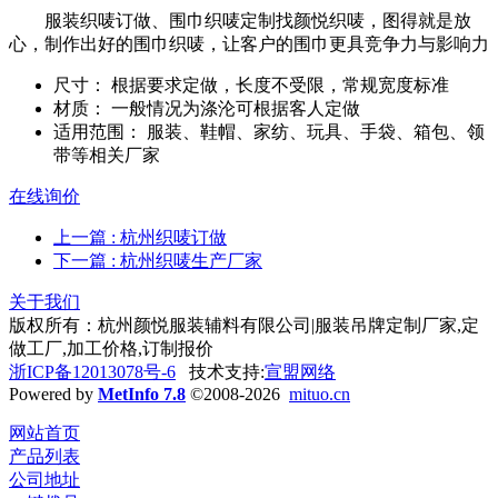
服装织唛订做、围巾织唛定制找颜悦织唛，图得就是放
心，制作出好的围巾织唛，让客户的围巾更具竞争力与影响力
尺寸：
根据要求定做，长度不受限，常规宽度标准
材质：
一般情况为涤沦可根据客人定做
适用范围：
服装、鞋帽、家纺、玩具、手袋、箱包、领
带等相关厂家
在线询价
上一篇
: 杭州织唛订做
下一篇
: 杭州织唛生产厂家
关于我们
版权所有：杭州颜悦服装辅料有限公司|服装吊牌定制厂家,定
做工厂,加工价格,订制报价
浙ICP备12013078号-6
技术支持:
宣盟网络
Powered by
MetInfo 7.8
©2008-2026
mituo.cn
网站首页
产品列表
公司地址