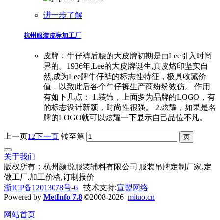
进一步了解
杭州服装皮标加工厂
皮牌：牛仔裤后腰的大皮牌初期是由Lee引入时尚
界的。1936年,Lee的大皮牌诞生,真皮烙印坚实自
然,成为Lee牌牛仔裤的标志性特征，极具收藏价
值，以致此后各个牛仔裤生产商纷纷效仿。 作用
有如下几点： 1.装饰，上面多为品牌的LOGO，有
的标志设计新颖，时尚性很强。 2.炫耀，如果是名
牌的LOGO就可以炫耀一下显示自己品位不凡。
上一页
1
2
下一页
转至第
关于我们
版权所有：杭州颜悦服装辅料有限公司|服装吊牌定制厂家,定
做工厂,加工价格,订制报价
浙ICP备12013078号-6
技术支持:
宣盟网络
Powered by
MetInfo 7.8
©2008-2026
mituo.cn
网站首页